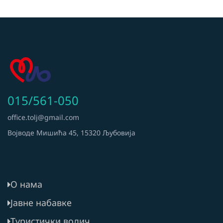
015/561-050
office.tolj@gmail.com
Војводе Мишића 45, 15320 Љубовија
О нама
Јавне набавке
Туристички водич