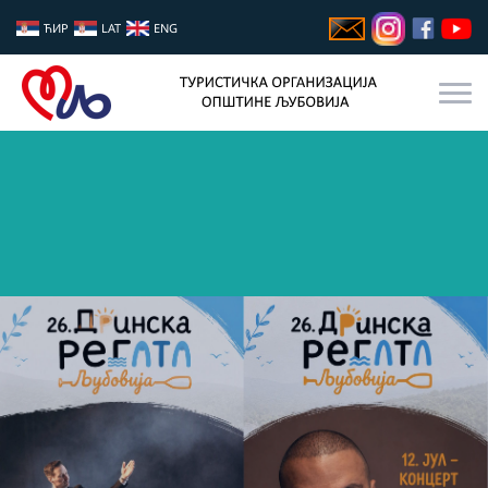
ЋИР
LAT
ENG