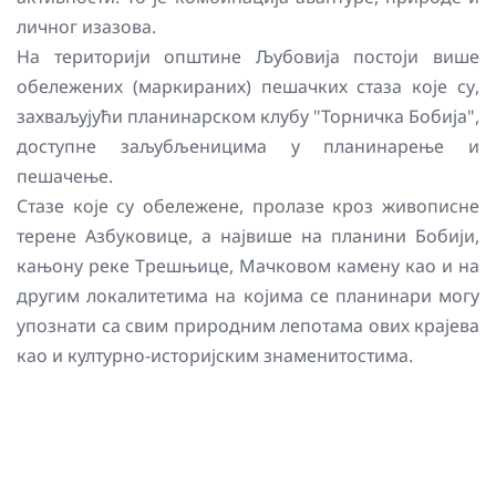
личног изазова.
На територији општине Љубовија постоји више
обележених (маркираних) пешачких стаза које су,
захваљујући планинарском клубу "Торничка Бобија",
доступне заљубљеницима у планинарење и
пешачење.
Стазе које су обележене, пролазе кроз живописне
терене Азбуковице, а највише на планини Бобији,
кањону реке Трешњице, Мачковом камену као и на
другим локалитетима на којима се планинари могу
упознати са свим природним лепотама ових крајева
као и културно-историјским знаменитостима.