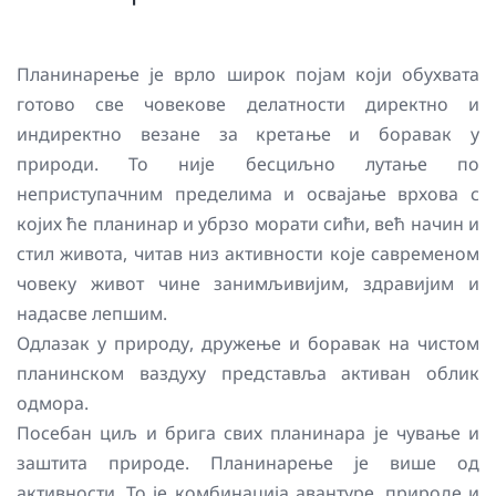
Планинарење је врло широк појам који обухвата
готово све човекове делатности директно и
индиректно везане за кретање и боравак у
природи. То није бесциљно лутање по
неприступачним пределима и освајање врхова с
којих ће планинар и убрзо морати сићи, већ начин и
стил живота, читав низ активности које савременом
човеку живот чине занимљивијим, здравијим и
надасве лепшим.
Одлазак у природу, дружење и боравак на чистом
планинском ваздуху представља активан облик
одмора.
Посебан циљ и брига свих планинара је чување и
заштита природе. Планинарење је више од
активности. То је комбинација авантуре, природе и