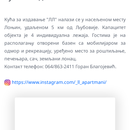
Кућа за издавање "ЛЛ" налази се у насељеном месту
Лоњин, удаљеном 5 км од Љубовије. Капацитет
објекта је 4 индивидуална лежаја. Гостима је на
располагању отворени базен са мобилијаром за
одмор и рекреацију, уређено место за роштиљање,
печењара, сач, земљани лонац.
Контакт телефон: 064/863-2411 Горан Благојевић.
https://www.instagram.com/_ll_apartmani/