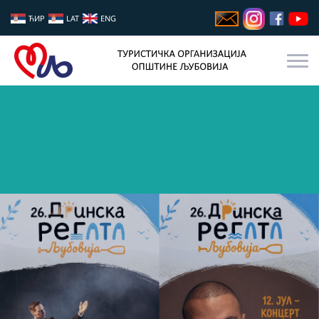
ЋИР
LAT
ENG