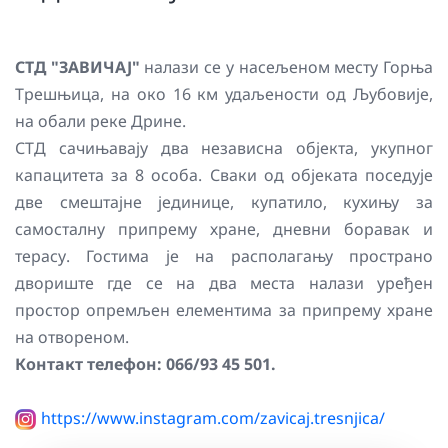
СТД "ЗАВИЧАЈ"
налази се у насељеном месту Горња
Трешњица, на око 16 км удаљености од Љубовије,
на обали реке Дрине.
СТД сачињавају два независна објекта, укупног
капацитета за 8 особа. Сваки од објеката поседује
две смештајне јединице, купатило, кухињу за
самосталну припрему хране, дневни боравак и
терасу. Гостима је на располагању пространо
двориште где се на два места налази уређен
простор опремљен елементима за припрему хране
на отвореном.
Контакт телефон: 066/93 45 501.
https://www.instagram.com/zavicaj.tresnjica/