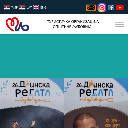
ЋИР
LAT
ENG