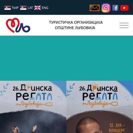
ЋИР
LAT
ENG