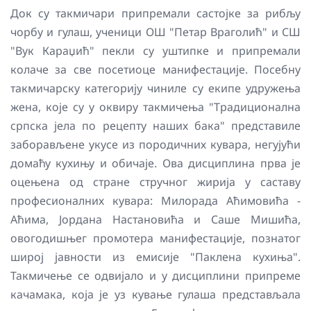
Док су такмичари припремали састојке за рибљу
чорбу и гулаш, ученици ОШ "Петар Враголић" и СШ
"Вук Караџић" пекли су уштипке и припремали
колаче за све посетиоце манифестације. Посебну
такмичарску категорију чиниле су екипе удружења
жена, које су у оквиру такмичења "Традиционална
српска јела по рецепту наших бака" представиле
заборављене укусе из породичних кувара, негујући
домаћу кухињу и обичаје. Ова дисциплина прва је
оцењена од стране стручног жирија у саставу
професионалних кувара: Милорада Аћимовића -
Аћима, Јордана Настановића и Саше Мишића,
овогодишњег промотера манифестације, познатог
широј јавности из емисије "Паклена кухиња".
Такмичење се одвијало и у дисциплини припреме
качамака, која је уз кување гулаша представљала