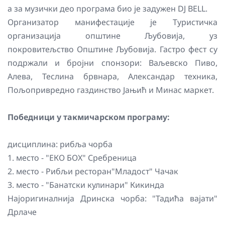
а за музички део програма био је задужен DJ BELL.
Организатор манифестације је Туристичка
организација општине Љубовија, уз
покровитељство Општине Љубовија. Гастро фест су
подржали и бројни спонзори: Ваљевско Пиво,
Алева, Теслина брвнара, Александар техника,
Пољопривредно газдинство Јањић и Минас маркет.
Победници у такмичарском програму:
дисциплина: рибља чорба
1. место - "ЕКО БОX" Сребреница
2. место - Рибљи ресторан"Младост" Чачак
3. место - "Банатски кулинари" Кикинда
Најоригиналнија Дринска чорба: "Тадића вајати"
Дрлаче