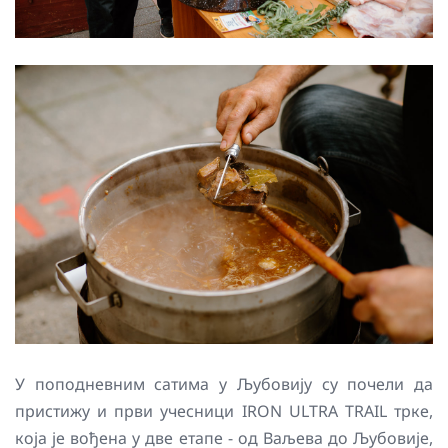
У поподневним сатима у Љубовију су почели да
пристижу и први учесници IRON ULTRA TRAIL трке,
која је вођена у две етапе - од Ваљева до Љубовије,