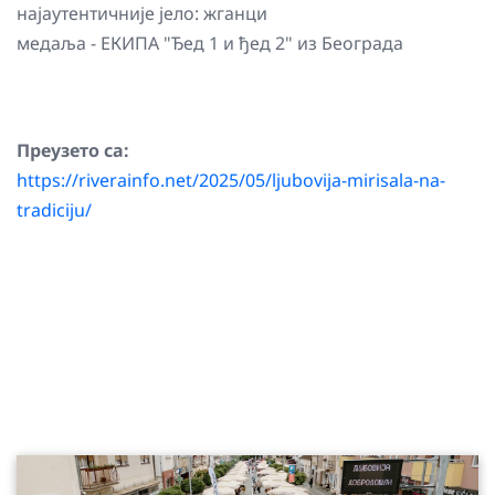
најаутентичније јело: жганци
медаља - ЕКИПА "Ђед 1 и ђед 2" из Београда
Преузето са:
https://riverainfo.net/2025/05/ljubovija-mirisala-na-
tradiciju/