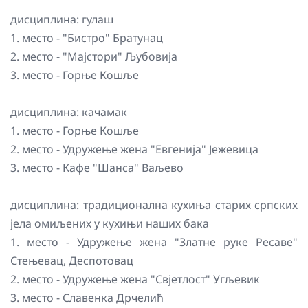
дисциплина: гулаш
1. место - "Бистро" Братунац
2. место - "Мајстори" Љубовија
3. место - Горње Кошље
дисциплина: качамак
1. место - Горње Кошље
2. место - Удружење жена "Евгенија" Јежевица
3. место - Кафе "Шанса" Ваљево
дисциплина: традиционална кухиња старих српских
јела омиљених у кухињи наших бака
1. место - Удружење жена "Златне руке Ресаве"
Стењевац, Деспотовац
2. место - Удружење жена "Свјетлост" Угљевик
3. место - Славенка Дрчелић