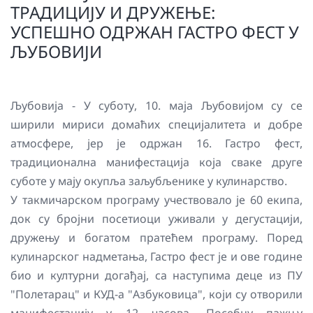
ТРАДИЦИЈУ И ДРУЖЕЊЕ:
УСПЕШНО ОДРЖАН ГАСТРО ФЕСТ У
ЉУБОВИЈИ
Љубовија - У суботу, 10. маја Љубовијом су се
ширили мириси домаћих специјалитета и добре
атмосфере, јер је одржан 16. Гастро фест,
традиционална манифестација која сваке друге
суботе у мају окупља заљубљенике у кулинарство.
У такмичарском програму учествовало је 60 екипа,
док су бројни посетиоци уживали у дегустацији,
дружењу и богатом пратећем програму. Поред
кулинарског надметања, Гастро фест је и ове године
био и културни догађај, са наступима деце из ПУ
"Полетарац" и КУД-а "Азбуковица", који су отворили
манифестацију у 12 часова. Посебну пажњу