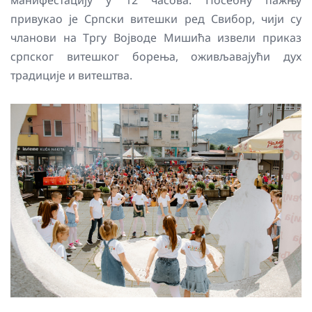
привукао је Српски витешки ред Свибор, чији су
чланови на Тргу Војводе Мишића извели приказ
српског витешког борења, оживљавајући дух
традиције и витештва.