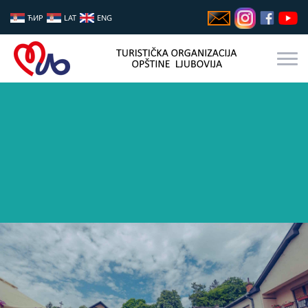
ЋИР
LAT
ENG
GASTRO FEST