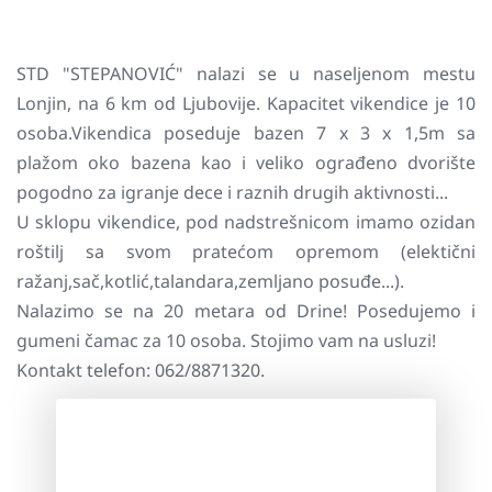
STD "STEPANOVIĆ" nalazi se u naseljenom mestu
Lonjin, na 6 km od Ljubovije. Kapacitet vikendice je 10
osoba.Vikendica poseduje bazen 7 x 3 x 1,5m sa
plažom oko bazena kao i veliko ograđeno dvorište
pogodno za igranje dece i raznih drugih aktivnosti...
U sklopu vikendice, pod nadstrešnicom imamo ozidan
roštilj sa svom pratećom opremom (elektični
ražanj,sač,kotlić,talandara,zemljano posuđe...).
Nalazimo se na 20 metara od Drine! Posedujemo i
gumeni čamac za 10 osoba. Stojimo vam na usluzi!
Kontakt telefon: 062/8871320.