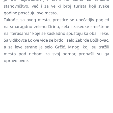
stanovništvo, već i za veliki broj turista koji svake
godine posećuju ovo mesto.
Takođe, sa ovog mesta, prostire se upečatljiv pogled
na smaragdno zelenu Drinu, sela i zaseoke smeštene
na "terasama" koje se kaskadno spuštaju ka obali reke.
Sa vidikovca Lokve vide se brdo i selo Zabrđe Boškovac,
a sa leve strane je selo Grčić. Mnogi koji su tražili
mesto pod nebom za svoj odmor, pronašli su ga
upravo ovde.