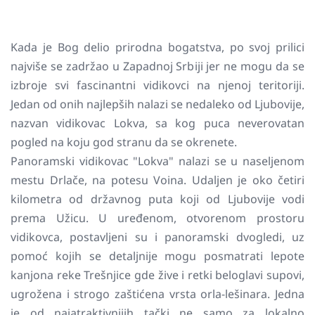
Kada je Bog delio prirodna bogatstva, po svoj prilici
najviše se zadržao u Zapadnoj Srbiji jer ne mogu da se
izbroje svi fascinantni vidikovci na njenoj teritoriji.
Jedan od onih najlepših nalazi se nedaleko od Ljubovije,
nazvan vidikovac Lokva, sa kog puca neverovatan
pogled na koju god stranu da se okrenete.
Panoramski vidikovac "Lokva" nalazi se u naseljenom
mestu Drlače, na potesu Voina. Udaljen je oko četiri
kilometra od državnog puta koji od Ljubovije vodi
prema Užicu. U uređenom, otvorenom prostoru
vidikovca, postavljeni su i panoramski dvogledi, uz
pomoć kojih se detaljnije mogu posmatrati lepote
kanjona reke Trešnjice gde žive i retki beloglavi supovi,
ugrožena i strogo zaštićena vrsta orla-lešinara. Jedna
je od najatraktivnijih tački ne samo za lokalno