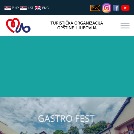
ЋИР
LAT
ENG
GASTRO FEST